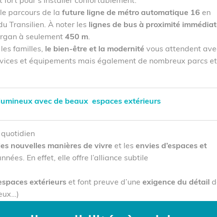
fort pour s’installer confortablement.
 le parcours de la
future ligne de métro automatique 16
en
du Transilien. À noter les
lignes de bus à proximité immédia
rgan à seulement
450 m
.
les familles,
le bien-être et la modernité
vous attendent ave
rvices et équipements mais également de nombreux parcs et
 lumineux
avec de beaux espaces extérieurs
u quotidien
les nouvelles manières de vivre
et les
envies d’espaces et
es. En effet, elle offre l’alliance subtile
espaces extérieurs
et font preuve d’une
exigence du détail
d
reux…)