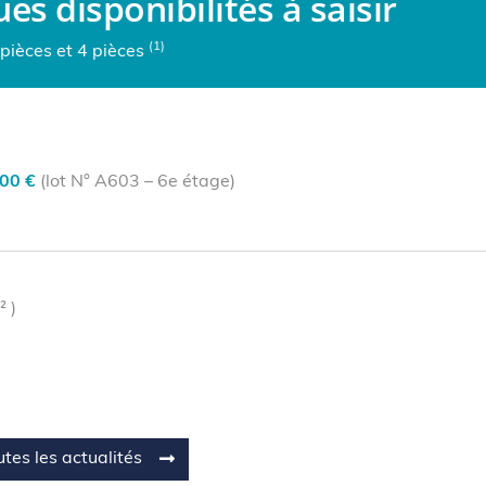
es disponibilités à saisir
(1)
 pièces et 4 pièces
00 €
(lot N° A603 – 6e étage)
 )
tes les actualités