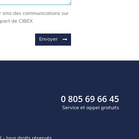
ar sms des communications sur
part de CIBEX
Envoyer
0 805 69 66 45
Service et appel gratuits
- tous droits réservés