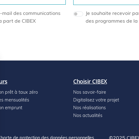
 e-mail des communications
Je souhaite recevoir p
a part de CIBEX
des programmes de la 
urs
Choisir CIBEX
on prêt à taux zéro
Nos savoir-faire
es mensualités
Digitalisez votre projet
on emprunt
Nos réalisations
Nos actualités
harte de protection des données personnelles
©2025 CIBEX 