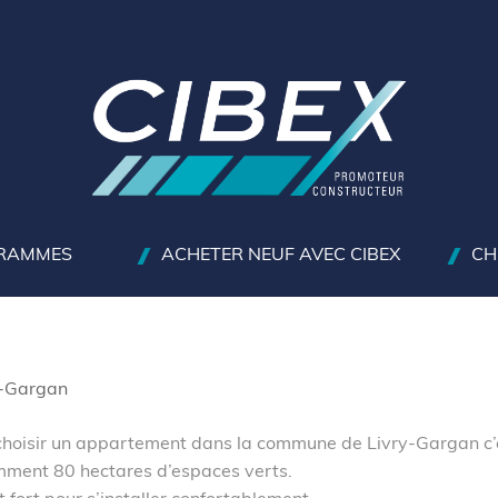
RAMMES
ACHETER NEUF AVEC CIBEX
CH
y-Gargan
 choisir un appartement dans la commune de Livry-Gargan c’
ment 80 hectares d’espaces verts.