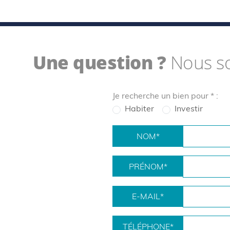
Une question ?
Nous s
Je recherche un bien pour
*
:
Habiter
Investir
NOM
*
PRÉNOM
*
E-MAIL
*
TÉLÉPHONE
*