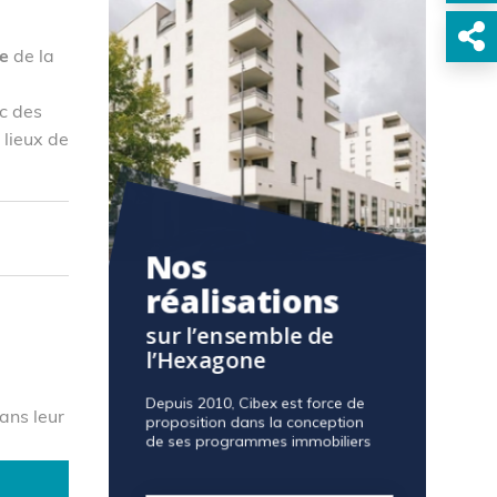
te
de la
c des
 lieux de
ans leur