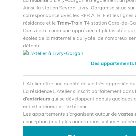
La
mobilité
à Livry-Gargan est également un point 
Ainsi, la station Sevran-Livry-Gargan se situe sur
correspondance avec les RER A, B, E et les lignes 
résidence et le
Tram-Train T4
station Gare-de-Ga
Dans cette commune appréciée et plebiscitée par 
écoles de la maternelle au lycée, de nombreux se
détente .
Des appartements
L’Atelier offre une qualité de vie très appréciée a
La résidence L’Atelier s’inscrit parfaitement dans
d’extérieurs
qui se développent depuis quelques anné
entre l’intérieur et l’extérieur.
Les appartements s’organisent autour de
vastes 
conception (multiples orientations, volumes géné