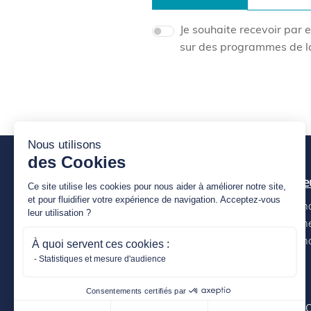
Je souhaite recevoir par
sur des programmes de l
Nous utilisons
des Cookies
Acheter neuf avec CIBEX
Simulate
Ce site utilise les cookies pour nous aider à améliorer notre site,
et pour fluidifier votre expérience de navigation. Acceptez-vous
Nos programmes
Calculer m
leur utilisation ?
Les avantages du neuf
Calculer m
Les garanties du neuf
Calculer m
À quoi servent ces cookies :
Statistiques et mesure d'audience
Normes & labels
Consentements certifiés par
Mentions légales
C